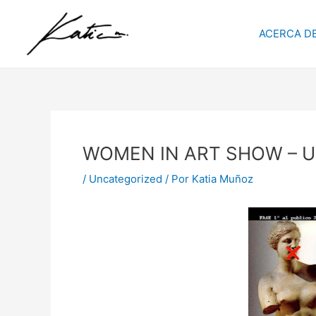
Ir
Navegación
al
de
ACERCA DE
contenido
entradas
WOMEN IN ART SHOW – 
/
Uncategorized
/ Por
Katia Muñoz