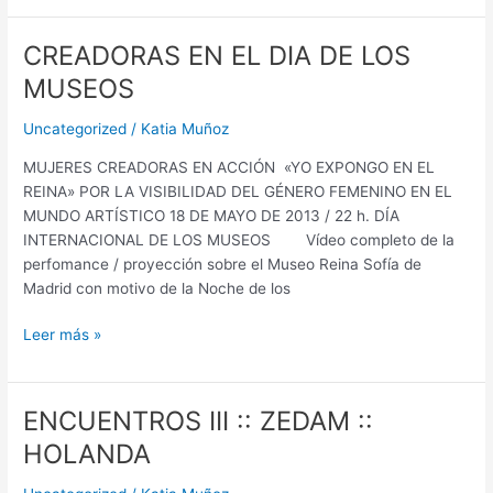
CREADORAS EN EL DIA DE LOS
CREADORAS
EN
MUSEOS
EL
DIA
Uncategorized
/
Katia Muñoz
DE
MUJERES CREADORAS EN ACCIÓN «YO EXPONGO EN EL
LOS
REINA» POR LA VISIBILIDAD DEL GÉNERO FEMENINO EN EL
MUSEOS
MUNDO ARTÍSTICO 18 DE MAYO DE 2013 / 22 h. DÍA
INTERNACIONAL DE LOS MUSEOS Vídeo completo de la
perfomance / proyección sobre el Museo Reina Sofía de
Madrid con motivo de la Noche de los
Leer más »
ENCUENTROS III :: ZEDAM ::
ENCUENTROS
III
HOLANDA
::
ZEDAM