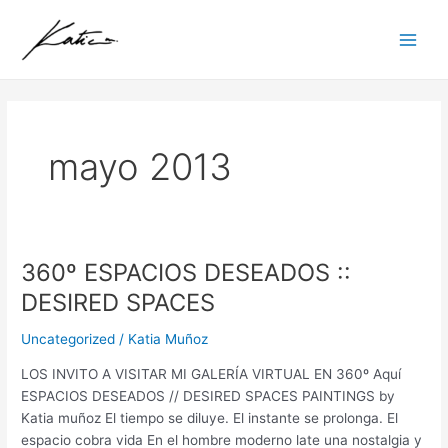
Ir
Main
al
Men
contenido
mayo 2013
360º ESPACIOS DESEADOS ::
360º
ESPACIOS
DESIRED SPACES
DESEADOS
::
Uncategorized
/
Katia Muñoz
DESIRED
LOS INVITO A VISITAR MI GALERÍA VIRTUAL EN 360º Aquí
SPACES
ESPACIOS DESEADOS // DESIRED SPACES PAINTINGS by
Katia muñoz El tiempo se diluye. El instante se prolonga. El
espacio cobra vida En el hombre moderno late una nostalgia y