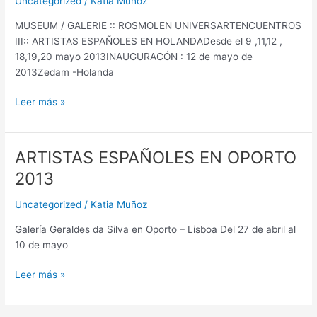
Uncategorized
/
Katia Muñoz
::
MUSEUM / GALERIE :: ROSMOLEN UNIVERSARTENCUENTROS
HOLANDA
III:: ARTISTAS ESPAÑOLES EN HOLANDADesde el 9 ,11,12 ,
18,19,20 mayo 2013INAUGURACÓN : 12 de mayo de
2013Zedam -Holanda
Leer más »
ARTISTAS ESPAÑOLES EN OPORTO
ARTISTAS
ESPAÑOLES
2013
EN
OPORTO
Uncategorized
/
Katia Muñoz
2013
Galería Geraldes da Silva en Oporto – Lisboa Del 27 de abril al
10 de mayo
Leer más »