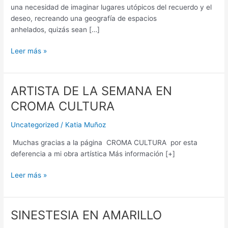
una necesidad de imaginar lugares utópicos del recuerdo y el
deseo, recreando una geografía de espacios
anhelados, quizás sean […]
Leer más »
ARTISTA DE LA SEMANA EN
ARTISTA
DE
CROMA CULTURA
LA
SEMANA
Uncategorized
/
Katia Muñoz
EN
Muchas gracias a la página CROMA CULTURA por esta
CROMA
deferencia a mi obra artística Más información [+]
CULTURA
Leer más »
SINESTESIA EN AMARILLO
SINESTESIA
EN