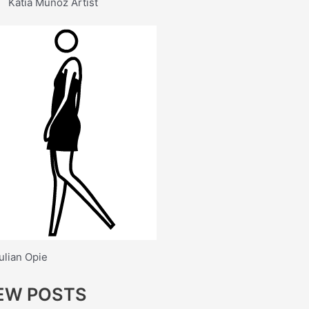
Katia Muñoz Artist
ulian Opie
EW POSTS