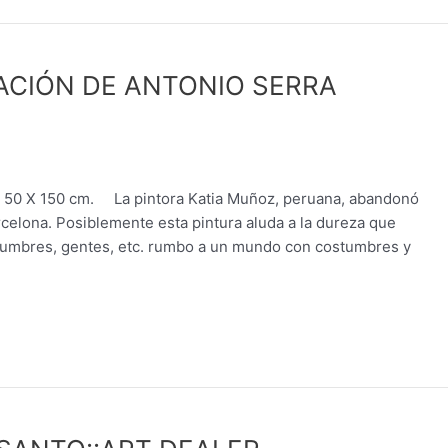
TACIÓN DE ANTONIO SERRA
– 50 X 150 cm. La pintora Katia Muñoz, peruana, abandonó
arcelona. Posiblemente esta pintura aluda a la dureza que
costumbres, gentes, etc. rumbo a un mundo con costumbres y