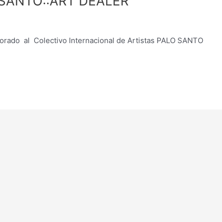
SANTO::ART DEALER
orporado al Colectivo Internacional de Artistas PALO SANTO