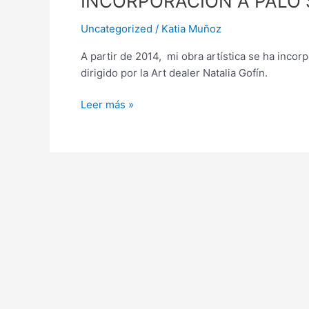
INCORPORACIÓN A PALO 
A
Uncategorized
/
Katia Muñoz
PALO
SANTO::ART
A partir de 2014, mi obra artística se ha inc
DEALER
dirigido por la Art dealer Natalia Gofín.
Leer más »