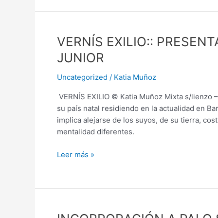
VERNÍS
VERNÍS EXILIO:: PRESEN
EXILIO::
JUNIOR
PRESENTACIÓN
DE
Uncategorized
/
Katia Muñoz
ANTONIO
VERNÍS EXILIO © Katia Muñoz Mixta s/lienzo 
SERRA
su país natal residiendo en la actualidad en B
JUNIOR
implica alejarse de los suyos, de su tierra, 
mentalidad diferentes.
Leer más »
INCORPORACIÓN