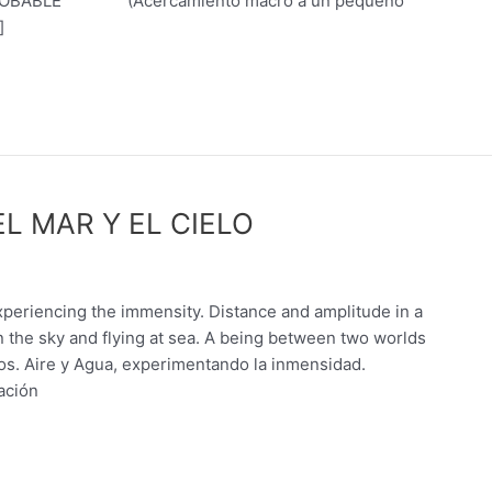
ento macro a un pequeño
]
EL MAR Y EL CIELO
periencing the immensity. Distance and amplitude in a
 the sky and flying at sea. A being between two worlds
os. Aire y Agua, experimentando la inmensidad.
ación