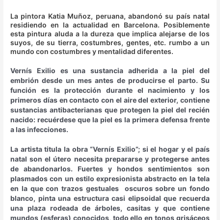
A
I
I
G
L
F
I
N
R
T
S
/
E
E
N
G
La pintora Katia Muñoz, peruana, abandonó su país natal
C
I
U
I
N
M
G
/
residiendo en la actualidad en Barcelona. Posiblemente
E
O
A
N
O
E
E
S
esta pintura aluda a la dureza que implica alejarse de los
L
N
L
S
U
N
X
P
suyos, de su tierra, costumbres, gentes, etc. rumbo a un
O
:
2
P
/
I
H
A
mundo con costumbres y mentalidad diferentes.
N
:
0
I
B
N
I
C
A
B
2
R
A
O
B
E
Vernís Exilio es una sustancia adherida a la piel del
A
2
A
R
S
I
G
embrión desde un mes antes de producirse el parto. Su
R
/
C
C
T
A
función es la protección durante el nacimiento y los
C
B
I
E
I
L
primeros días en contacto con el aire del exterior, contiene
E
C
O
L
O
L
sustancias antibacterianas que protegen la piel del recién
L
N
N
O
N
E
nacido: recuérdese que la piel es la primera defensa frente
O
N
R
a las infecciones.
N
A
Y
A
La artista titula la obra “Vernís Exilio”; si el hogar y el país
natal son el útero necesita prepararse y protegerse antes
de abandonarlos. Fuertes y hondos sentimientos son
plasmados con un estilo expresionista abstracto en la tela
en la que con trazos gestuales oscuros sobre un fondo
blanco, pinta una estructura casi elipsoidal que recuerda
una plaza rodeada de árboles, casitas y que contiene
mundos (esferas) conocidos, todo ello en tonos grisáceos