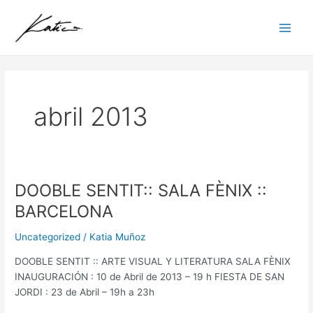
Ir
Main
al
Men
contenido
abril 2013
DOOBLE SENTIT:: SALA FÈNIX ::
DOOBLE
SENTIT::
BARCELONA
SALA
FÈNIX
Uncategorized
/
Katia Muñoz
::
DOOBLE SENTIT :: ARTE VISUAL Y LITERATURA SALA FÈNIX
BARCELONA
INAUGURACIÓN : 10 de Abril de 2013 – 19 h FIESTA DE SAN
JORDI : 23 de Abril – 19h a 23h