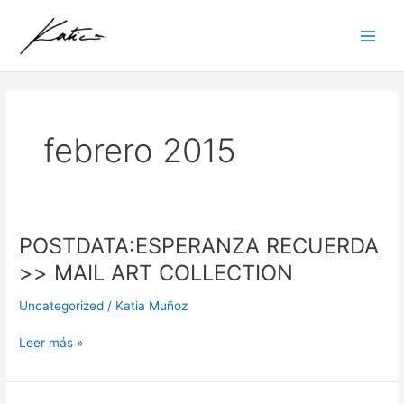
Ir
Main
al
Men
contenido
febrero 2015
POSTDATA:ESPERANZA RECUERDA
POSTDATA:ESPERANZA
RECUERDA
>> MAIL ART COLLECTION
>>
MAIL
Uncategorized
/
Katia Muñoz
ART
COLLECTION
Leer más »