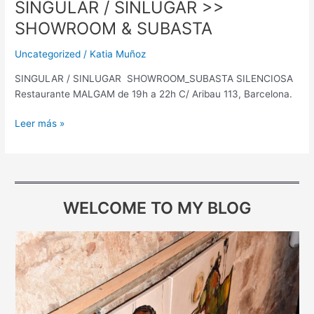
SINGULAR / SINLUGAR >>
SINGULAR
/
SHOWROOM & SUBASTA
SINLUGAR
>>
Uncategorized
/
Katia Muñoz
SHOWROOM
SINGULAR / SINLUGAR SHOWROOM_SUBASTA SILENCIOSA
&
Restaurante MALGAM de 19h a 22h C/ Aribau 113, Barcelona.
SUBASTA
Leer más »
WELCOME TO MY BLOG