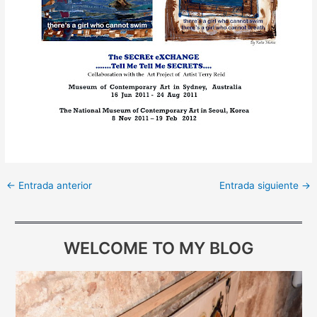
A
I
I
G
L
F
I
N
R
T
S
/
E
E
N
G
C
I
U
I
N
M
G
/
E
O
A
N
O
E
E
S
L
N
L
S
U
N
X
P
O
:
2
P
/
I
H
A
N
:
0
I
B
N
I
C
A
B
2
R
A
O
B
E
A
2
A
R
S
I
G
R
/
C
C
T
A
C
B
I
E
I
L
E
C
O
L
O
L
L
N
N
O
N
E
O
N
R
←
Entrada anterior
Entrada siguiente
→
N
A
Y
A
WELCOME TO MY BLOG