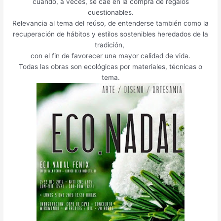
A
I
I
G
L
F
I
N
cuando, a veces, se cae en la compra de regalos
R
T
S
/
E
E
N
G
cuestionables.
C
I
U
I
N
M
G
/
Relevancia al tema del reúso, de entenderse también como la
E
O
A
N
O
E
E
S
recuperación de hábitos y estilos sostenibles heredados de la
L
N
L
S
U
N
X
P
tradición,
O
:
2
P
/
I
H
A
con el fin de favorecer una mayor calidad de vida.
N
:
0
I
B
N
I
C
Todas las obras son ecológicas por materiales, técnicas o
A
B
2
R
A
O
B
E
tema.
A
2
A
R
S
I
G
R
/
C
C
T
A
C
B
I
E
I
L
E
C
O
L
O
L
L
N
N
O
N
E
O
N
R
N
A
Y
A