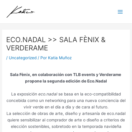
:
:
:
:
:
:
:
:
:
Ir
Navegación
Main
R
A
O
H
A
T
E
H
A
al
de
E
B
P
A
B
A
X
A
B
Men
contenido
entradas
T
S
E
P
O
L
P
B
S
R
T
N
P
U
L
O
I
T
O
R
I
E
T
E
S
T
R
ECO.NADAL >> SALA FÈNIX &
S
A
N
N
W
R
I
A
A
P
C
G
I
O
E
C
R
C
VERDERAME
E
T
R
N
M
S
I
*
T
C
T
E
G
E
A
Ó
A
T
/
Uncategorized
/ Por
Katia Muñoz
T
H
T
–
N
B
N
B
H
I
I
R
B
I
I
I
S
I
V
N
O
O
N
E
M
T
N
Sala Fènix, en colaboración con TLB events y Verderame
A
K
S
D
I
R
A
R
K
propone la segunda edición de Eco.Nadal
V
I
P
Y
T
T
G
A
I
I
N
E
P
A
O
I
C
N
La exposición
eco.nadal
se basa en la eco-compatibilidad
S
G
C
A
L
S
N
T
G
concebida como un networking para una nueva conciencia del
U
E
T
I
Y
D
A
T
O
vivir verde en el día a día y de cara al futuro.
A
X
I
N
E
R
H
P
La selección de obras de arte, diseño y artesanía de eco.nadal
L
H
V
T
P
I
I
E
quiere sensibilizar al comprador de arte o diseño a criterios de
/
I
A
I
O
O
N
N
elección sostenibles, sobretodo en la temporada navideña
B
B
V
N
B
S
K
I