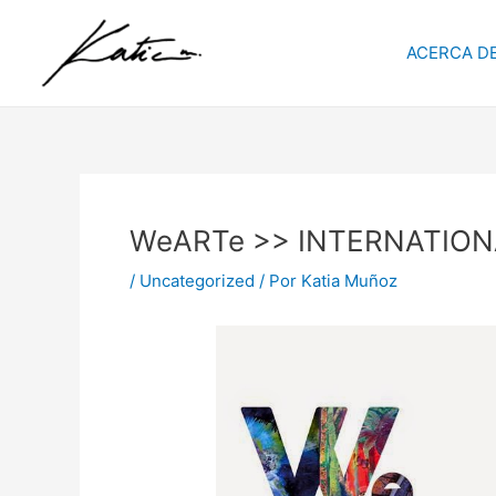
Ir
Navegación
al
de
ACERCA DE
contenido
entradas
WeARTe >> INTERNATION
/
Uncategorized
/ Por
Katia Muñoz