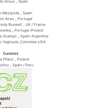
te Greus _ Spain
o Mezquida _ Spain
o Aires _ Portugal
idy Buswell _ UK / France
owska _ Portugal /Poland
s Ocampo _ Spain-Argentina
no Yaghoubi_Colombia-USA
Curators
a Pflanz _ Poland
Muñoz _ Spain / Peru