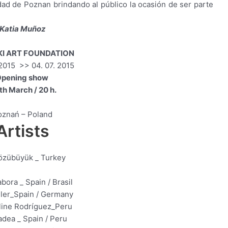
dad de Poznan brindando al público la ocasión de ser parte
Katia Muñoz
I ART FOUNDATION
 2015 >> 04. 07. 2015
pening show
h March / 20 h.
oznań – Poland
Artists
Gözübüyük _ Turkey
bora _ Spain / Brasil
eller_Spain / Germany
line Rodríguez_Peru
adea _ Spain / Peru