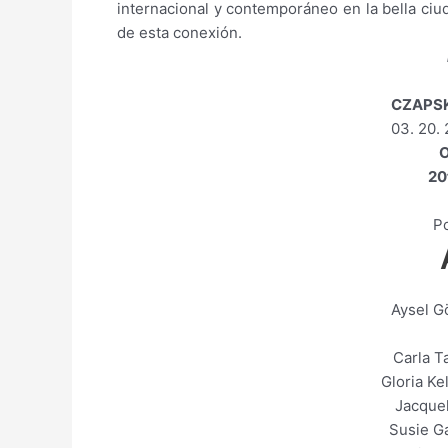
internacional y contemporáneo en la bella ciu
de esta conexión.
CZAPSK
03. 20.
O
20t
P
Aysel 
Carla Ta
Gloria K
Jacque
Susie G