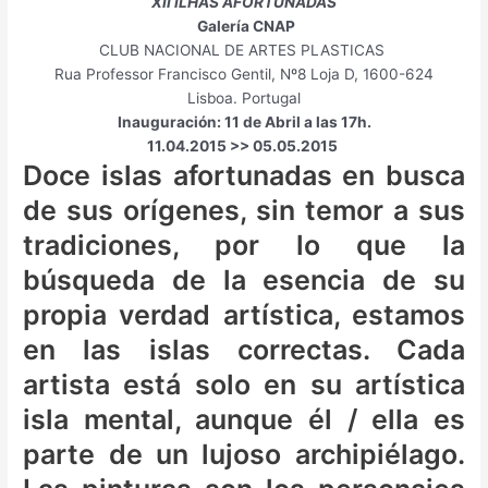
A
I
I
G
L
F
I
N
XII ILHAS AFORTUNADAS
R
T
S
/
E
E
N
G
Galería CNAP
C
I
U
I
N
M
G
/
CLUB NACIONAL DE ARTES PLASTICAS
E
O
A
N
O
E
E
S
Rua Professor Francisco Gentil, Nº8 Loja D, 1600-624
L
N
L
S
U
N
X
P
Lisboa. Portugal
O
:
2
P
/
I
H
A
Inauguración: 11 de Abril a las 17h.
N
:
0
I
B
N
I
C
11.04.2015 >> 05.05.2015
A
B
2
R
A
O
B
E
Doce islas afortunadas en busca
A
2
A
R
S
I
G
R
/
C
C
T
A
de sus orígenes, sin temor a sus
C
B
I
E
I
L
tradiciones, por lo que la
E
C
O
L
O
L
L
N
N
O
N
E
búsqueda de la esencia de su
O
N
R
N
A
Y
propia verdad artística, estamos
A
en las islas correctas. Cada
artista está solo en su artística
isla mental, aunque él / ella es
parte de un lujoso archipiélago.