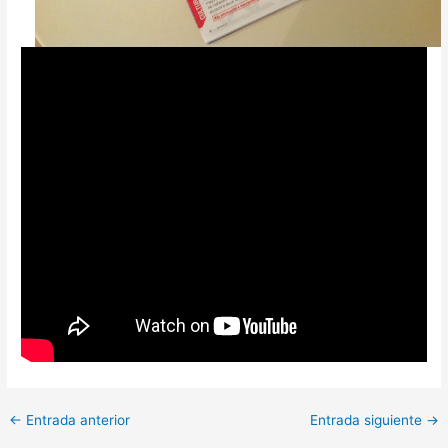
A
I
I
G
L
F
I
N
R
T
S
/
E
E
N
G
C
I
U
I
N
M
G
/
E
O
A
N
O
E
E
S
L
N
L
S
U
N
X
P
O
:
2
P
/
I
H
A
N
:
0
I
B
N
I
C
A
B
2
R
A
O
B
E
A
2
A
R
S
I
G
R
/
C
C
T
A
C
B
I
E
I
L
E
C
O
L
O
L
L
N
N
O
N
E
O
N
R
N
A
Y
A
←
Entrada anterior
Entrada siguiente
→