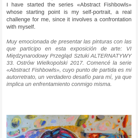
A
I
I
G
L
F
I
N
I have started the series «Abstract Fishbowls»
R
T
S
/
E
E
N
G
whose starting point is my self-portrait, a real
C
I
U
I
N
M
G
/
E
O
A
N
O
E
E
S
challenge for me, since it involves a confrontation
L
N
L
S
U
N
X
P
with myself.
O
:
2
P
/
I
H
A
N
:
0
I
B
N
I
C
Muy emocionada de presentar las pinturas con las
A
B
2
R
A
O
B
E
que participo en esta exposición de arte: VI
A
2
A
R
S
I
G
Międzynarodowy Przegląd Sztuki ALTERNATYWY
R
/
C
C
T
A
C
B
I
E
I
L
33. Ostrów Wielkopolski 2017.
Comencé la serie
E
C
O
L
O
L
«Abstract Fishbowls», cuyo punto de partida es mi
L
N
N
O
N
E
autorretrato, un verdadero desafío para mí, ya que
O
N
R
implica un enfrentamiento conmigo misma.
N
A
Y
A